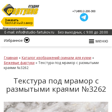
+7 (499) 2-200-300
Заказать
бесплатный замер
Когда кухня в радость!
E-mail: info@studio-fartukov.ru
Без выходных, с 9:00 до 20:00
меню
Избранное
Главная
»
Каталог изображений скинали для кухни
»
Бежевые фартуки
»
Текстура под мрамор с размытыми
краями №3262
Текстура под мрамор с
размытыми краями №3262