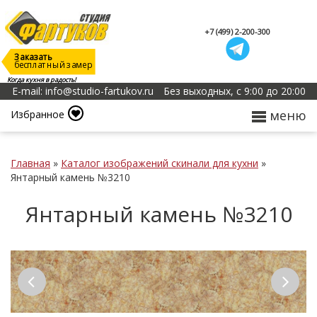
+7 (499) 2-200-300
Заказать
бесплатный замер
Когда кухня в радость!
E-mail: info@studio-fartukov.ru
Без выходных, с 9:00 до 20:00
меню
Избранное
Главная
»
Каталог изображений скинали для кухни
»
Янтарный камень №3210
Янтарный камень №3210