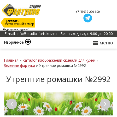
+7 (499) 2-200-300
Заказать
бесплатный замер
Когда кухня в радость!
E-mail: info@studio-fartukov.ru
Без выходных, с 9:00 до 20:00
меню
Избранное
Главная
»
Каталог изображений скинали для кухни
»
Зеленые фартуки
»
Утренние ромашки №2992
Утренние ромашки №2992