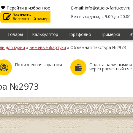
Перейти в избранное
E-mail: info@studio-fartukov.ru
Заказать
Без выходных, с 9:00 до 20:00
бесплатный замер
Товары
Калькулятор
Портфолио
Примерка
Э
ли для кухни
»
Бежевые фартуки
»
Объемная текстура №2973
Пожизненная гарантия
Оплата наличными и
через расчетный сче
ра №2973