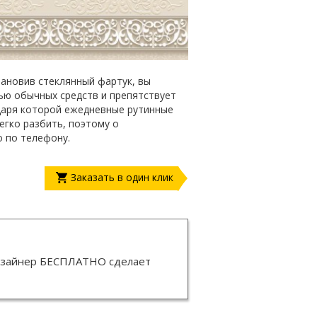
ановив стеклянный фартук, вы
щью обычных средств и препятствует
даря которой ежедневные рутинные
егко разбить, поэтому о
о по телефону.
Заказать в один клик
изайнер
БЕСПЛАТНО
сделает