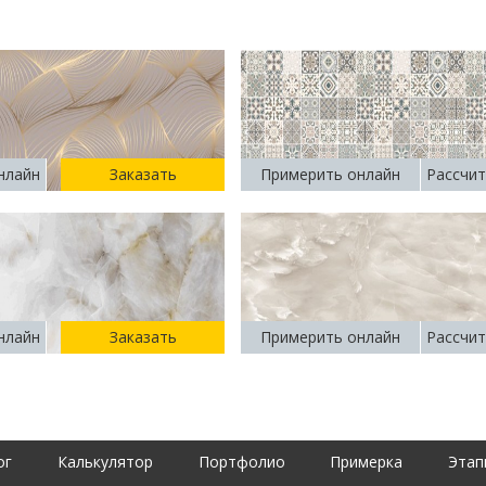
нлайн
Заказать
Примерить онлайн
Рассчит
нлайн
Заказать
Примерить онлайн
Рассчит
ог
Калькулятор
Портфолио
Примерка
Этап