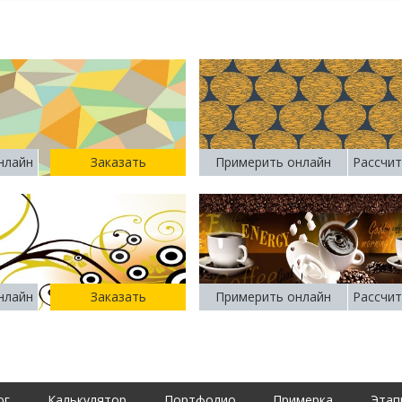
нлайн
Заказать
Примерить онлайн
Рассчит
нлайн
Заказать
Примерить онлайн
Рассчит
ог
Калькулятор
Портфолио
Примерка
Этап