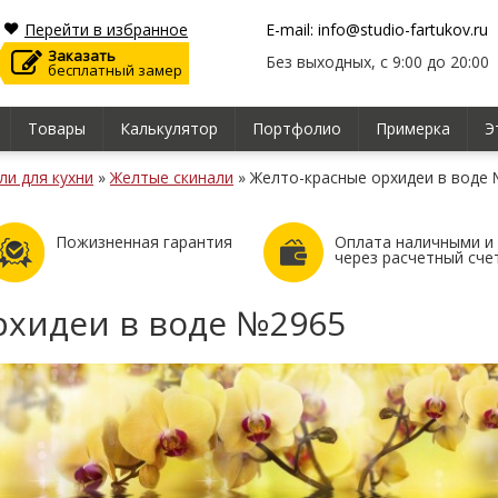
Перейти в избранное
E-mail: info@studio-fartukov.ru
Заказать
Без выходных, с 9:00 до 20:00
бесплатный замер
Товары
Калькулятор
Портфолио
Примерка
Э
ли для кухни
»
Желтые скинали
»
Желто-красные орхидеи в воде
Пожизненная гарантия
Оплата наличными и
через расчетный сче
рхидеи в воде №2965