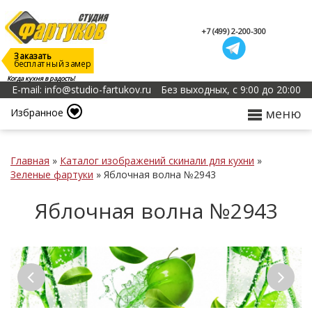
+7 (499) 2-200-300
Заказать
бесплатный замер
Когда кухня в радость!
E-mail: info@studio-fartukov.ru
Без выходных, с 9:00 до 20:00
меню
Избранное
Главная
»
Каталог изображений скинали для кухни
»
Зеленые фартуки
»
Яблочная волна №2943
Яблочная волна №2943