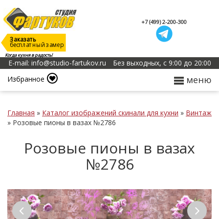
+7 (499) 2-200-300
Заказать
бесплатный замер
Когда кухня в радость!
E-mail: info@studio-fartukov.ru
Без выходных, с 9:00 до 20:00
меню
Избранное
Главная
»
Каталог изображений скинали для кухни
»
Винтаж
»
Розовые пионы в вазах №2786
Розовые пионы в вазах
№2786