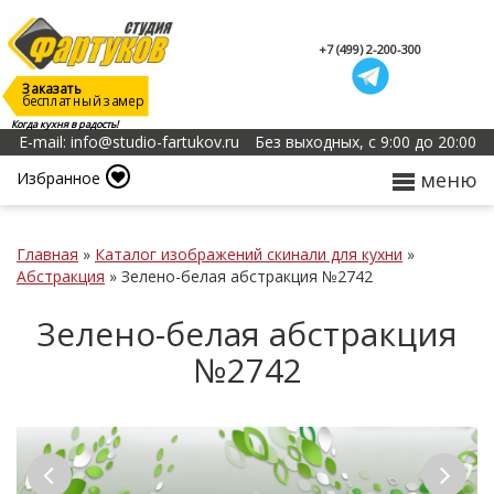
+7 (499) 2-200-300
Заказать
бесплатный замер
Когда кухня в радость!
E-mail: info@studio-fartukov.ru
Без выходных, с 9:00 до 20:00
меню
Избранное
Главная
»
Каталог изображений скинали для кухни
»
Абстракция
»
Зелено-белая абстракция №2742
Зелено-белая абстракция
№2742