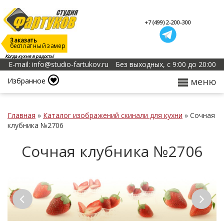
+7 (499) 2-200-300
Заказать
бесплатный замер
Когда кухня в радость!
E-mail: info@studio-fartukov.ru
Без выходных, с 9:00 до 20:00
меню
Избранное
Главная
»
Каталог изображений скинали для кухни
»
Сочная
клубника №2706
Сочная клубника №2706