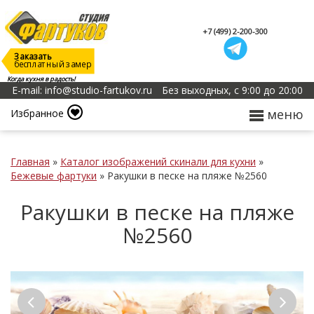
+7 (499) 2-200-300
Заказать
бесплатный замер
Когда кухня в радость!
E-mail: info@studio-fartukov.ru
Без выходных, с 9:00 до 20:00
меню
Избранное
Главная
»
Каталог изображений скинали для кухни
»
Бежевые фартуки
»
Ракушки в песке на пляже №2560
Ракушки в песке на пляже
№2560