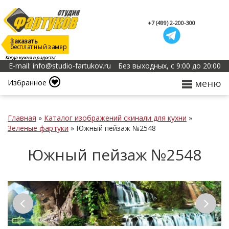
+7 (499) 2-200-300
Заказать
бесплатный замер
Когда кухня в радость!
E-mail: info@studio-fartukov.ru
Без выходных, с 9:00 до 20:00
меню
Избранное
Главная
»
Каталог изображений скинали для кухни
»
Зеленые фартуки
»
Южный пейзаж №2548
Южный пейзаж №2548