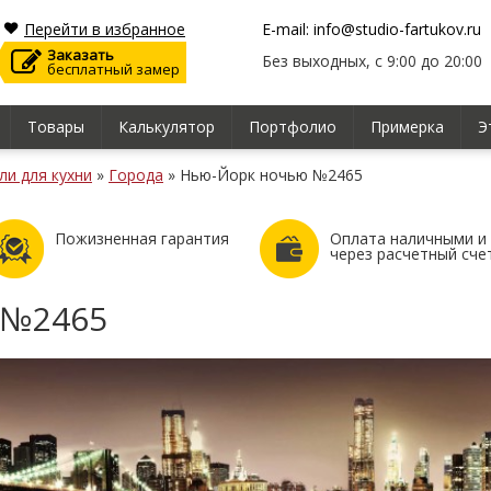
Перейти в избранное
E-mail: info@studio-fartukov.ru
Заказать
Без выходных, с 9:00 до 20:00
бесплатный замер
Товары
Калькулятор
Портфолио
Примерка
Э
ли для кухни
»
Города
»
Нью-Йорк ночью №2465
Пожизненная гарантия
Оплата наличными и
через расчетный сче
 №2465