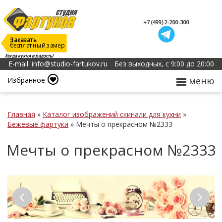
+7 (499) 2-200-300
Заказать
бесплатный замер
Когда кухня в радость!
E-mail: info@studio-fartukov.ru
Без выходных, с 9:00 до 20:00
меню
Избранное
Главная
»
Каталог изображений скинали для кухни
»
Бежевые фартуки
»
Мечты о прекрасном №2333
Мечты о прекрасном №2333