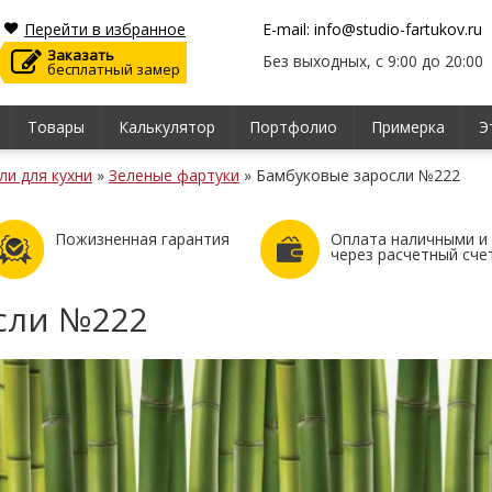
Перейти в избранное
E-mail: info@studio-fartukov.ru
Заказать
Без выходных, с 9:00 до 20:00
бесплатный замер
Товары
Калькулятор
Портфолио
Примерка
Э
ли для кухни
»
Зеленые фартуки
»
Бамбуковые заросли №222
Пожизненная гарантия
Оплата наличными и
через расчетный сче
сли №222