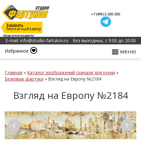
+7 (499) 2-200-300
Заказать
бесплатный замер
Когда кухня в радость!
E-mail: info@studio-fartukov.ru
Без выходных, с 9:00 до 20:00
меню
Избранное
Главная
»
Каталог изображений скинали для кухни
»
Бежевые фартуки
»
Взгляд на Европу №2184
Взгляд на Европу №2184