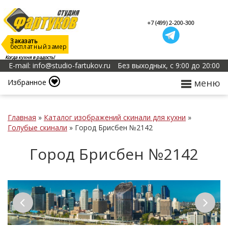
+7 (499) 2-200-300
Заказать
бесплатный замер
Когда кухня в радость!
E-mail: info@studio-fartukov.ru
Без выходных, с 9:00 до 20:00
меню
Избранное
Главная
»
Каталог изображений скинали для кухни
»
Голубые скинали
»
Город Брисбен №2142
Город Брисбен №2142