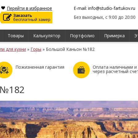
Перейти в избранное
E-mail: info@studio-fartukov.ru
Заказать
Без выходных, с 9:00 до 20:00
бесплатный замер
Товары
Калькулятор
Портфолио
Примерка
Э
ли для кухни
»
Горы
»
Большой Каньон №182
Пожизненная гарантия
Оплата наличными и
через расчетный сче
 №182