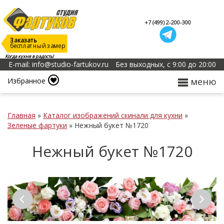
+7 (499) 2-200-300
Заказать
бесплатный замер
Когда кухня в радость!
E-mail: info@studio-fartukov.ru
Без выходных, с 9:00 до 20:00
меню
Избранное
Главная
»
Каталог изображений скинали для кухни
»
Зеленые фартуки
»
Нежный букет №1720
Нежный букет №1720