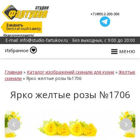
+7 (499) 2-200-300
Заказать
бесплатный замер
Когда кухня в радость!
E-mail: info@studio-fartukov.ru
Без выходных, с 9:00 до 20:00
меню
Избранное
Главная
»
Каталог изображений скинали для кухни
»
Желтые
скинали
»
Ярко желтые розы №1706
Ярко желтые розы №1706