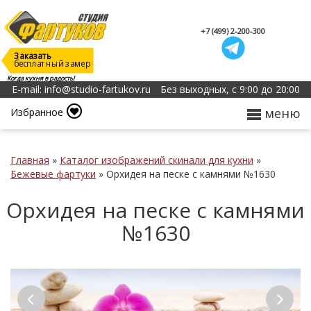
+7 (499) 2-200-300
Заказать
бесплатный замер
Когда кухня в радость!
E-mail: info@studio-fartukov.ru
Без выходных, с 9:00 до 20:00
меню
Избранное
Главная
»
Каталог изображений скинали для кухни
»
Бежевые фартуки
»
Орхидея на песке с камнями №1630
Орхидея на песке с камнями
№1630