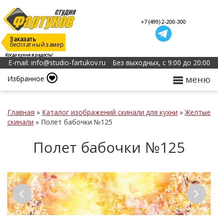
+7 (499) 2-200-300
Заказать
бесплатный замер
Когда кухня в радость!
E-mail: info@studio-fartukov.ru
Без выходных, с 9:00 до 20:00
меню
Избранное
Главная
»
Каталог изображений скинали для кухни
»
Желтые
скинали
»
Полет бабочки №125
Полет бабочки №125