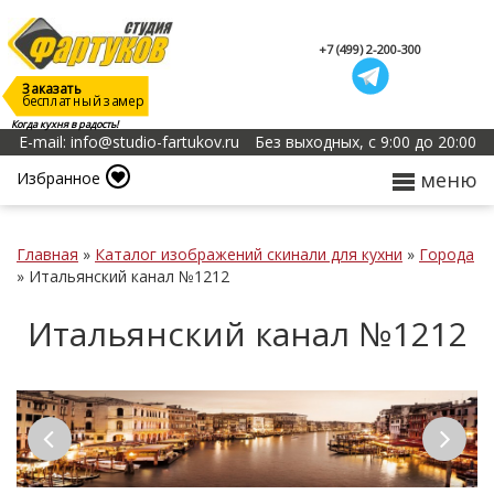
+7 (499) 2-200-300
Заказать
бесплатный замер
Когда кухня в радость!
E-mail: info@studio-fartukov.ru
Без выходных, с 9:00 до 20:00
меню
Избранное
Главная
»
Каталог изображений скинали для кухни
»
Города
»
Итальянский канал №1212
Итальянский канал №1212