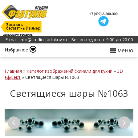
+7 (499) 2-200-300
Заказать
бесплатный замер
Когда кухня в радость!
E-mail: info@studio-fartukov.ru
Без выходных, с 9:00 до 20:00
меню
Избранное
Главная
»
Каталог изображений скинали для кухни
»
3D
эффект
»
Светящиеся шары №1063
Светящиеся шары №1063