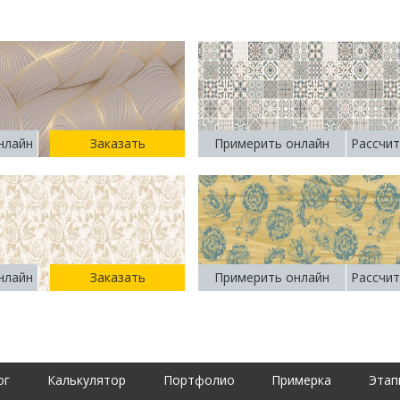
нлайн
Заказать
Примерить онлайн
Рассчит
нлайн
Заказать
Примерить онлайн
Рассчит
ог
Калькулятор
Портфолио
Примерка
Этап