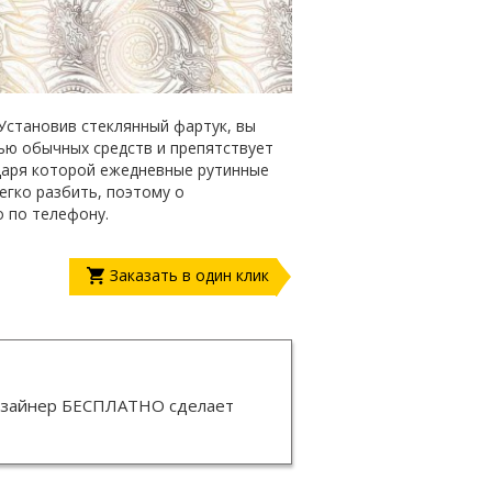
Установив стеклянный фартук, вы
щью обычных средств и препятствует
даря которой ежедневные рутинные
егко разбить, поэтому о
о по телефону.
Заказать в один клик
изайнер
БЕСПЛАТНО
сделает