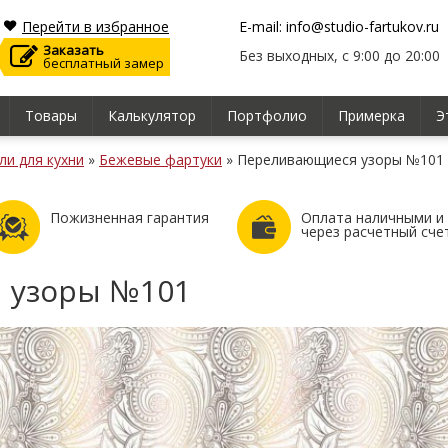
Перейти в избранное
E-mail: info@studio-fartukov.ru
Заказать
Без выходных, с 9:00 до 20:00
бесплатный замер
Товары
Калькулятор
Портфолио
Примерка
Э
ли для кухни
»
Бежевые фартуки
»
Переливающиеся узоры №101
Пожизненная гарантия
Оплата наличными и
через расчетный сче
 узоры №101