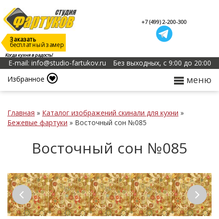
+7 (499) 2-200-300
Заказать
бесплатный замер
Когда кухня в радость!
E-mail: info@studio-fartukov.ru
Без выходных, с 9:00 до 20:00
меню
Избранное
Главная
»
Каталог изображений скинали для кухни
»
Бежевые фартуки
»
Восточный сон №085
Восточный сон №085