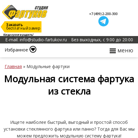
+7 (499) 2-200-300
Заказать
бесплатный замер
Когда кухня в радость!
E-mail: info@studio-fartukov.ru
Без выходных, с 9:00 до 20:00
меню
Избранное
Главная
»
Модульные фартуки
Модульная система фартука
из стекла
Ищете наиболее быстрый, выгодный и простой способ
установки стеклянного фартука или панно? Тогда для Вас мы
можем предложить модульную систему фартука!